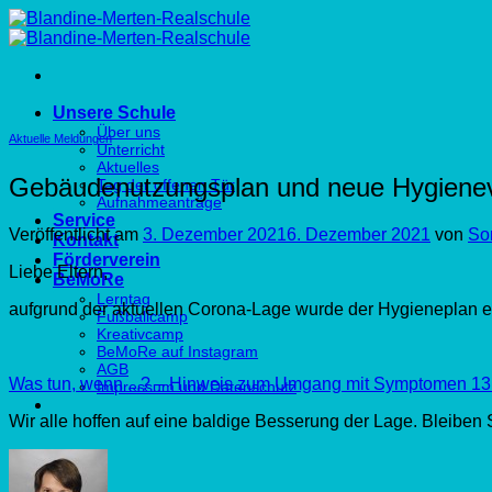
Zum
Inhalt
springen
Unsere Schule
Über uns
Aktuelle Meldungen
Unterricht
Aktuelles
Gebäudenutzungsplan und neue Hygienev
Tag der offenen Tür
Aufnahmeanträge
Service
Veröffentlicht am
3. Dezember 2021
6. Dezember 2021
von
So
Kontakt
Förderverein
Liebe Eltern,
BeMoRe
Lerntag
aufgrund der aktuellen Corona-Lage wurde der Hygieneplan ern
Fußballcamp
Kreativcamp
BeMoRe auf Instagram
AGB
Was tun, wenn ...? – Hinweis zum Umgang mit Symptomen
13
Impressum und Datenschutz
Wir alle hoffen auf eine baldige Besserung der Lage. Bleiben