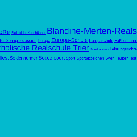
Blandine-Merten-Reals
oRe
Bielefelder Kennhühner
Europa-Schule
ter Springprozession
Europa
Europaschule
Fußballcam
holische Realschule Trier
Leistungsschre
Koedukation
fest
Soccercourt
Seidenhühner
Sport
Sportabzeichen
Sven Teuber
Tast