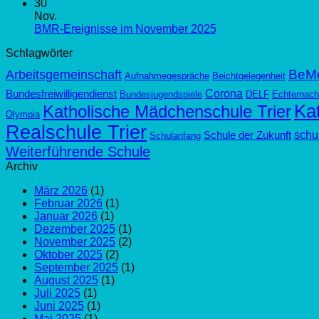
30
Nov.
BMR-Ereignisse im November 2025
Schlagwörter
BeM
Arbeitsgemeinschaft
Aufnahmegespräche
Beichtgelegenheit
Corona
Bundesfreiwilligendienst
Bundesjugendspiele
DELF
Echternach
Kat
Katholische Mädchenschule Trier
Olympia
Realschule Trier
schul
Schule der Zukunft
Schulanfang
Weiterführende Schule
Archiv
März 2026
(1)
Februar 2026
(1)
Januar 2026
(1)
Dezember 2025
(1)
November 2025
(2)
Oktober 2025
(2)
September 2025
(1)
August 2025
(1)
Juli 2025
(1)
Juni 2025
(1)
Mai 2025
(1)