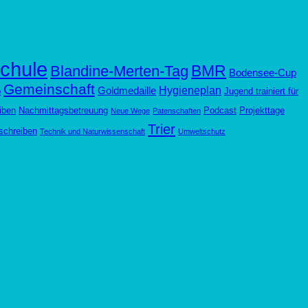
chule
BMR
Blandine-Merten-Tag
Bodensee-Cup
Gemeinschaft
Hygieneplan
Goldmedaille
p
Jugend trainiert für
iben
Nachmittagsbetreuung
Podcast
Projekttage
Neue Wege
Patenschaften
Trier
schreiben
Technik und Naturwissenschaft
Umweltschutz