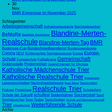
30
Nov.
BMR-Ereignisse im November 2025
Schlagwörter
Arbeitsgemeinschaft
Aufnahmegespräche
Beichtgelegenheit
Blandine-Merten-
BeMoRe
Bielefelder Kennhühner
Realschule
BMR
Blandine-Merten-Tag
Bodensee-Cup
Bundesfreiwilligendienst
Bundesjugendspiele
Europa-
Corona
DELF
Echternachter Springprozession
Europa
Gemeinschaft
Schule
Europaschule
Fußballcamp
Hygieneplan
Goldmedaille
Jugend trainiert für Olympia
Katholische Mädchenschule Trier
Katholische Realschule Trier
Koedukation
Leistungsschreiben
Nachmittagsbetreuung
Neue Wege
Patenschaften
Realschule Trier
Podcast
Projekttage
Schulanfang
schulfest
Soccercourt
Schule der Zukunft
Seidenhühner
Sport
Sportabzeichen
Sven Teuber
Tastschreiben
Technik und Naturwissenschaft
Trier
Weiterführende Schule
Umweltschutz
Archiv