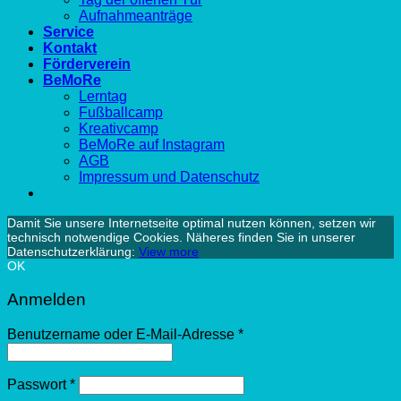
Aufnahmeanträge
Service
Kontakt
Förderverein
BeMoRe
Lerntag
Fußballcamp
Kreativcamp
BeMoRe auf Instagram
AGB
Impressum und Datenschutz
Damit Sie unsere Internetseite optimal nutzen können, setzen wir
technisch notwendige Cookies. Näheres finden Sie in unserer
Datenschutzerklärung:
View more
OK
Anmelden
Benutzername oder E-Mail-Adresse
*
Passwort
*