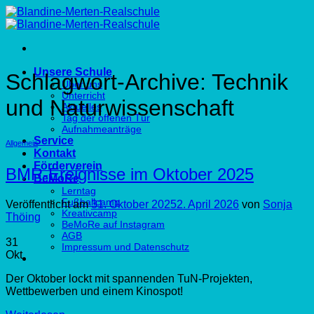
Zum
Inhalt
springen
Unsere Schule
Schlagwort-Archive:
Technik
Über uns
Unterricht
und Naturwissenschaft
Aktuelles
Tag der offenen Tür
Aufnahmeanträge
Service
Allgemein
Kontakt
Förderverein
BMR-Ereignisse im Oktober 2025
BeMoRe
Lerntag
Fußballcamp
Veröffentlicht am
31. Oktober 2025
2. April 2026
von
Sonja
Kreativcamp
Thöing
BeMoRe auf Instagram
AGB
31
Impressum und Datenschutz
Okt.
Der Oktober lockt mit spannenden TuN-Projekten,
Wettbewerben und einem Kinospot!