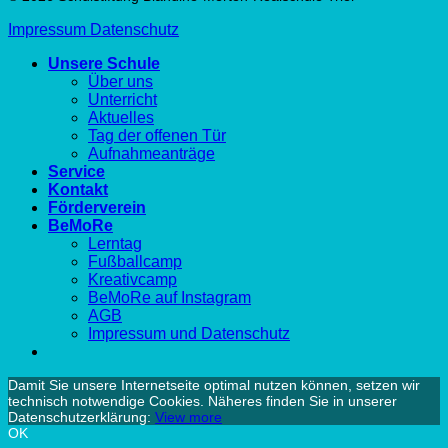
Impressum
Datenschutz
Unsere Schule
Über uns
Unterricht
Aktuelles
Tag der offenen Tür
Aufnahmeanträge
Service
Kontakt
Förderverein
BeMoRe
Lerntag
Fußballcamp
Kreativcamp
BeMoRe auf Instagram
AGB
Impressum und Datenschutz
Damit Sie unsere Internetseite optimal nutzen können, setzen wir
technisch notwendige Cookies. Näheres finden Sie in unserer
Datenschutzerklärung:
View more
OK