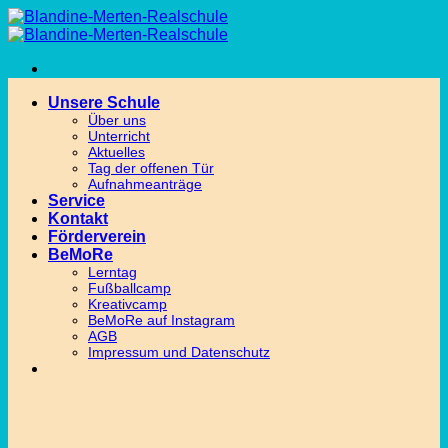
Zum
Inhalt
springen
Unsere Schule
Über uns
Unterricht
Aktuelles
Tag der offenen Tür
Aufnahmeanträge
Service
Kontakt
Förderverein
BeMoRe
Lerntag
Fußballcamp
Kreativcamp
BeMoRe auf Instagram
AGB
Impressum und Datenschutz