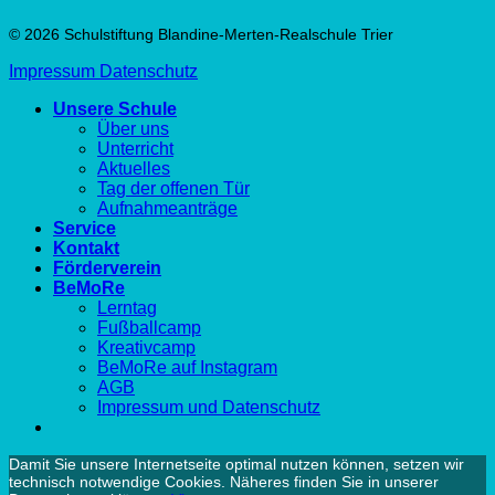
© 2026 Schulstiftung Blandine-Merten-Realschule Trier
Impressum
Datenschutz
Unsere Schule
Über uns
Unterricht
Aktuelles
Tag der offenen Tür
Aufnahmeanträge
Service
Kontakt
Förderverein
BeMoRe
Lerntag
Fußballcamp
Kreativcamp
BeMoRe auf Instagram
AGB
Impressum und Datenschutz
Damit Sie unsere Internetseite optimal nutzen können, setzen wir
technisch notwendige Cookies. Näheres finden Sie in unserer