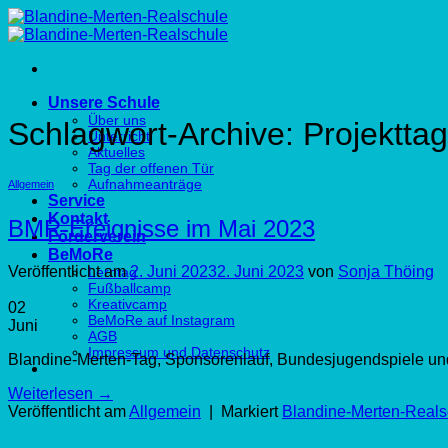
Zum
Inhalt
springen
Unsere Schule
Über uns
Schlagwort-Archive:
Projektta
Unterricht
Aktuelles
Tag der offenen Tür
Aufnahmeanträge
Allgemein
Service
Kontakt
BMR-Ereignisse im Mai 2023
Förderverein
BeMoRe
Veröffentlicht am
2. Juni 2023
2. Juni 2023
von
Sonja Thöing
Lerntag
Fußballcamp
Kreativcamp
02
BeMoRe auf Instagram
Juni
AGB
Impressum und Datenschutz
Blandine-Merten-Tag, Sponsorenlauf, Bundesjugendspiele un
Weiterlesen
→
Veröffentlicht am
Allgemein
|
Markiert
Blandine-Merten-Reals