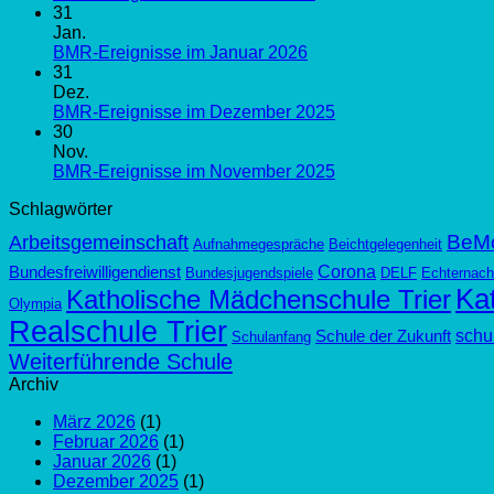
31
Jan.
BMR-Ereignisse im Januar 2026
31
Dez.
BMR-Ereignisse im Dezember 2025
30
Nov.
BMR-Ereignisse im November 2025
Schlagwörter
BeM
Arbeitsgemeinschaft
Aufnahmegespräche
Beichtgelegenheit
Corona
Bundesfreiwilligendienst
Bundesjugendspiele
DELF
Echternach
Kat
Katholische Mädchenschule Trier
Olympia
Realschule Trier
schul
Schule der Zukunft
Schulanfang
Weiterführende Schule
Archiv
März 2026
(1)
Februar 2026
(1)
Januar 2026
(1)
Dezember 2025
(1)