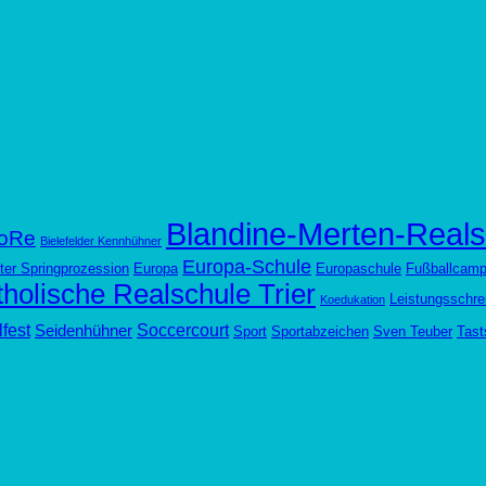
Blandine-Merten-Reals
oRe
Bielefelder Kennhühner
Europa-Schule
ter Springprozession
Europa
Europaschule
Fußballcam
holische Realschule Trier
Leistungsschre
Koedukation
fest
Soccercourt
Seidenhühner
Sport
Sportabzeichen
Sven Teuber
Tast