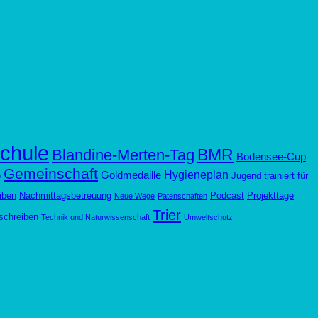
chule
BMR
Blandine-Merten-Tag
Bodensee-Cup
Gemeinschaft
Hygieneplan
Goldmedaille
p
Jugend trainiert für
iben
Nachmittagsbetreuung
Podcast
Projekttage
Neue Wege
Patenschaften
Trier
schreiben
Technik und Naturwissenschaft
Umweltschutz