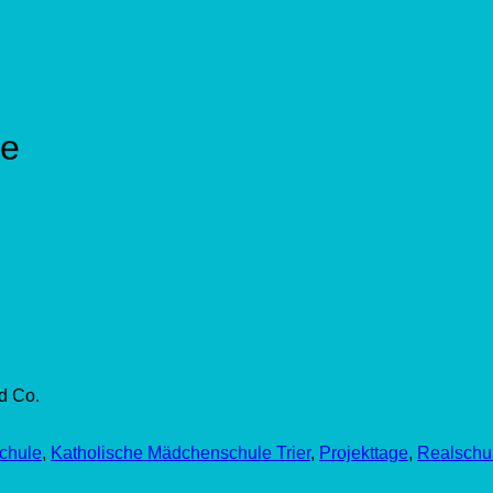
ge
d Co.
chule
,
Katholische Mädchenschule Trier
,
Projekttage
,
Realschul