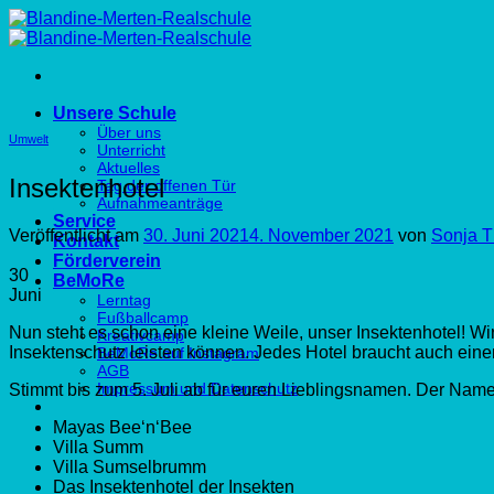
Zum
Inhalt
springen
Unsere Schule
Über uns
Umwelt
Unterricht
Aktuelles
Insektenhotel
Tag der offenen Tür
Aufnahmeanträge
Service
Veröffentlicht am
30. Juni 2021
4. November 2021
von
Sonja T
Kontakt
Förderverein
30
BeMoRe
Juni
Lerntag
Fußballcamp
Nun steht es schon eine kleine Weile, unser Insektenhotel! Wi
Kreativcamp
Insektenschutz leisten können. Jedes Hotel braucht auch eine
BeMoRe auf Instagram
AGB
Impressum und Datenschutz
Stimmt bis zum 5. Juli ab für euren Lieblingsnamen. Der Nam
Mayas Bee‘n‘Bee
Villa Summ
Villa Sumselbrumm
Das Insektenhotel der Insekten