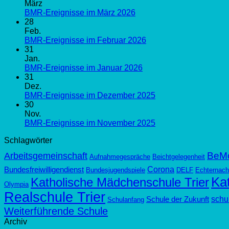
März
BMR-Ereignisse im März 2026
28
Feb.
BMR-Ereignisse im Februar 2026
31
Jan.
BMR-Ereignisse im Januar 2026
31
Dez.
BMR-Ereignisse im Dezember 2025
30
Nov.
BMR-Ereignisse im November 2025
Schlagwörter
BeM
Arbeitsgemeinschaft
Aufnahmegespräche
Beichtgelegenheit
Corona
Bundesfreiwilligendienst
Bundesjugendspiele
DELF
Echternach
Kat
Katholische Mädchenschule Trier
Olympia
Realschule Trier
schul
Schule der Zukunft
Schulanfang
Weiterführende Schule
Archiv