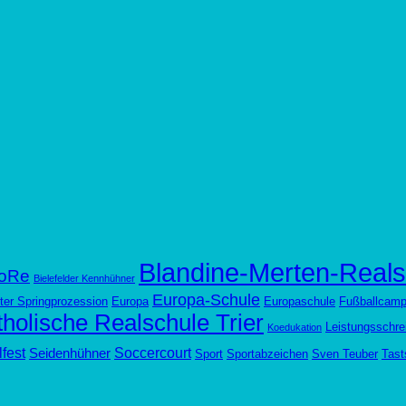
Blandine-Merten-Reals
oRe
Bielefelder Kennhühner
Europa-Schule
ter Springprozession
Europa
Europaschule
Fußballcam
holische Realschule Trier
Leistungsschre
Koedukation
fest
Soccercourt
Seidenhühner
Sport
Sportabzeichen
Sven Teuber
Tast