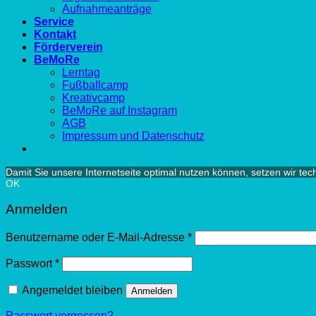
Aufnahmeanträge
Service
Kontakt
Förderverein
BeMoRe
Lerntag
Fußballcamp
Kreativcamp
BeMoRe auf Instagram
AGB
Impressum und Datenschutz
Damit Sie unsere Internetseite optimal nutzen können, setzen wir te
OK
Anmelden
Benutzername oder E-Mail-Adresse
*
Passwort
*
Angemeldet bleiben
Anmelden
Passwort vergessen?