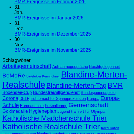
BMR-Ereignisse im Februar 2026
31
Jan.
BMR-Ereignisse im Januar 2026
31
Dez.
BMR-Ereignisse im Dezember 2025
30
Nov.
BMR-Ereignisse im November 2025
Schlagwörter
Arbeitsgemeinschaft
Aufnahmegespräche
Beichtgelegenheit
Blandine-Merten-
BeMoRe
Bielefelder Kennhühner
Realschule
BMR
Blandine-Merten-Tag
Bodensee-Cup
Bundesfreiwilligendienst
Bundesjugendspiele
Europa-
Corona
DELF
Echternachter Springprozession
Europa
Gemeinschaft
Schule
Europaschule
Fußballcamp
Hygieneplan
Goldmedaille
Jugend trainiert für Olympia
Katholische Mädchenschule Trier
Katholische Realschule Trier
Koedukation
Leistungsschreiben
Nachmittagsbetreuung
Neue Wege
Patenschaften