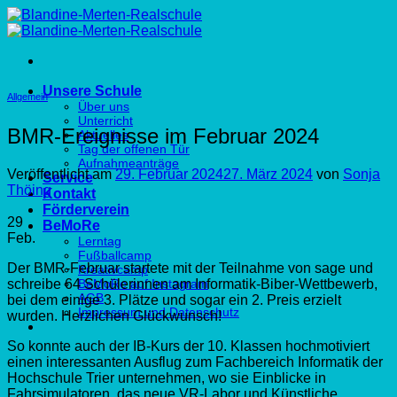
Zum
Inhalt
springen
Unsere Schule
Allgemein
Über uns
Unterricht
BMR-Ereignisse im Februar 2024
Aktuelles
Tag der offenen Tür
Aufnahmeanträge
Veröffentlicht am
29. Februar 2024
27. März 2024
von
Sonja
Service
Thöing
Kontakt
Förderverein
29
BeMoRe
Feb.
Lerntag
Fußballcamp
Der BMR-Februar startete mit der Teilnahme von sage und
Kreativcamp
schreibe 64 Schülerinnen am Informatik-Biber-Wettbewerb,
BeMoRe auf Instagram
AGB
bei dem einige 3. Plätze und sogar ein 2. Preis erzielt
Impressum und Datenschutz
wurden. Herzlichen Glückwunsch!
So konnte auch der IB-Kurs der 10. Klassen hochmotiviert
einen interessanten Ausflug zum Fachbereich Informatik der
Hochschule Trier unternehmen, wo sie Einblicke in
Fahrsimulatoren, das neue VR-Labor und Künstliche