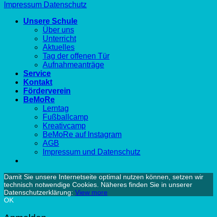
Impressum
Datenschutz
Unsere Schule
Über uns
Unterricht
Aktuelles
Tag der offenen Tür
Aufnahmeanträge
Service
Kontakt
Förderverein
BeMoRe
Lerntag
Fußballcamp
Kreativcamp
BeMoRe auf Instagram
AGB
Impressum und Datenschutz
Damit Sie unsere Internetseite optimal nutzen können, setzen wir
technisch notwendige Cookies. Näheres finden Sie in unserer
Datenschutzerklärung:
View more
OK