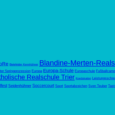
Blandine-Merten-Reals
oRe
Bielefelder Kennhühner
Europa-Schule
ter Springprozession
Europa
Europaschule
Fußballcam
holische Realschule Trier
Leistungsschre
Koedukation
fest
Soccercourt
Seidenhühner
Sport
Sportabzeichen
Sven Teuber
Tast