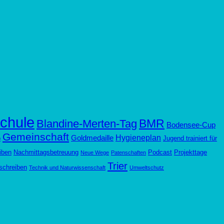
chule
BMR
Blandine-Merten-Tag
Bodensee-Cup
Gemeinschaft
Hygieneplan
Goldmedaille
p
Jugend trainiert für
iben
Nachmittagsbetreuung
Podcast
Projekttage
Neue Wege
Patenschaften
Trier
schreiben
Technik und Naturwissenschaft
Umweltschutz