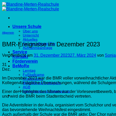
Zum
Inhalt
springen
Unsere Schule
Über uns
Allgemein
Unterricht
Aktuelles
BMR-Ereignisse im Dezember 2023
Tag der offenen Tür
Aufnahmeanträge
Service
Veröffentlicht am
31. Dezember 2023
27. März 2024
von
Sonja
Kontakt
Förderverein
31
BeMoRe
Dez.
Lerntag
Fußballcamp
Im Dezember 2023 war die BMR voller vorweihnachtlicher Akti
Kreativcamp
Kollegen für tägliche Überraschungen, während die Schulgeme
BeMoRe auf Instagram
AGB
Impressum und Datenschutz
Einer der Highlights des Monats war der Vorlesewettbewerb, 
und wird die BMR beim Stadtentscheid vertreten.
Die Adventsfeier in der Aula, organisiert vom Schulchor und 
das bevorstehende Weihnachtsfest eingestimmt.
Auch außerhalb der Schule war die BMR aktiv: Der Chor nahm 