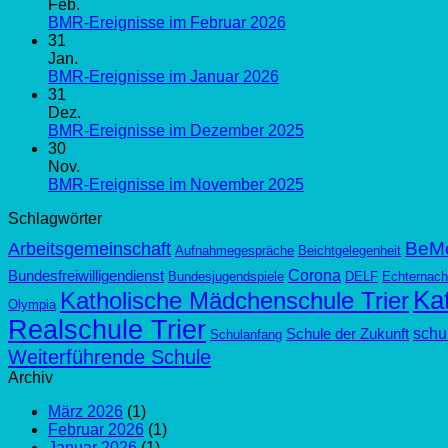
Feb.
BMR-Ereignisse im Februar 2026
31
Jan.
BMR-Ereignisse im Januar 2026
31
Dez.
BMR-Ereignisse im Dezember 2025
30
Nov.
BMR-Ereignisse im November 2025
Schlagwörter
BeM
Arbeitsgemeinschaft
Aufnahmegespräche
Beichtgelegenheit
Corona
Bundesfreiwilligendienst
Bundesjugendspiele
DELF
Echternach
Kat
Katholische Mädchenschule Trier
Olympia
Realschule Trier
schul
Schule der Zukunft
Schulanfang
Weiterführende Schule
Archiv
März 2026
(1)
Februar 2026
(1)
Januar 2026
(1)