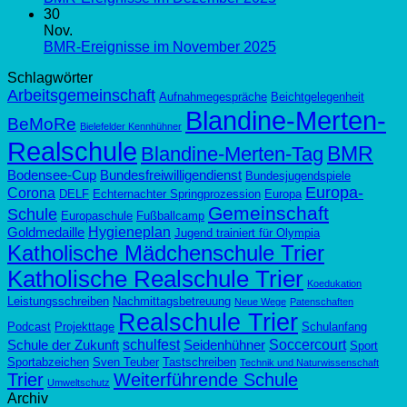
30
Nov.
BMR-Ereignisse im November 2025
Schlagwörter
Arbeitsgemeinschaft
Aufnahmegespräche
Beichtgelegenheit
Blandine-Merten-
BeMoRe
Bielefelder Kennhühner
Realschule
BMR
Blandine-Merten-Tag
Bodensee-Cup
Bundesfreiwilligendienst
Bundesjugendspiele
Europa-
Corona
DELF
Echternachter Springprozession
Europa
Gemeinschaft
Schule
Europaschule
Fußballcamp
Hygieneplan
Goldmedaille
Jugend trainiert für Olympia
Katholische Mädchenschule Trier
Katholische Realschule Trier
Koedukation
Leistungsschreiben
Nachmittagsbetreuung
Neue Wege
Patenschaften
Realschule Trier
Podcast
Projekttage
Schulanfang
schulfest
Soccercourt
Schule der Zukunft
Seidenhühner
Sport
Sportabzeichen
Sven Teuber
Tastschreiben
Technik und Naturwissenschaft
Trier
Weiterführende Schule
Umweltschutz
Archiv