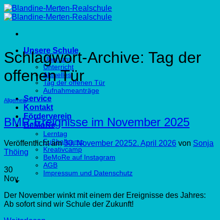
Zum
Inhalt
springen
Unsere Schule
Schlagwort-Archive:
Tag der
Über uns
Unterricht
offenen Tür
Aktuelles
Tag der offenen Tür
Aufnahmeanträge
Service
Allgemein
Kontakt
Förderverein
BMR-Ereignisse im November 2025
BeMoRe
Lerntag
Fußballcamp
Veröffentlicht am
30. November 2025
2. April 2026
von
Sonja
Kreativcamp
Thöing
BeMoRe auf Instagram
AGB
30
Impressum und Datenschutz
Nov.
Der November winkt mit einem der Ereignisse des Jahres:
Ab sofort sind wir Schule der Zukunft!