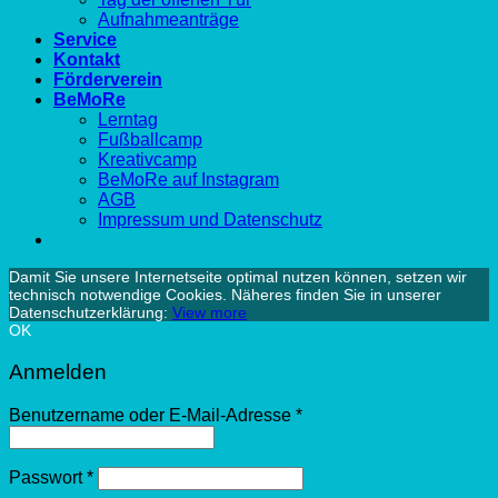
Aufnahmeanträge
Service
Kontakt
Förderverein
BeMoRe
Lerntag
Fußballcamp
Kreativcamp
BeMoRe auf Instagram
AGB
Impressum und Datenschutz
Damit Sie unsere Internetseite optimal nutzen können, setzen wir
technisch notwendige Cookies. Näheres finden Sie in unserer
Datenschutzerklärung:
View more
OK
Anmelden
Benutzername oder E-Mail-Adresse
*
Passwort
*