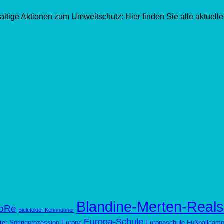
ltige Aktionen zum Umweltschutz: Hier finden Sie alle aktuell
Blandine-Merten-Reals
oRe
Bielefelder Kennhühner
Europa-Schule
ter Springprozession
Europa
Europaschule
Fußballcam