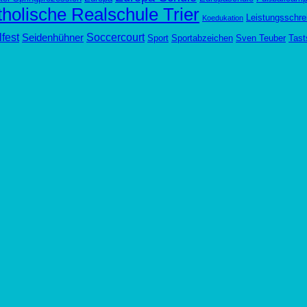
holische Realschule Trier
Leistungsschre
Koedukation
fest
Soccercourt
Seidenhühner
Sport
Sportabzeichen
Sven Teuber
Tast