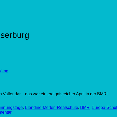
serburg
öing
Vallendar – das war ein ereignisreicher April in der BMR!
innungstage
,
Blandine-Merten-Realschule
,
BMR
,
Europa-Schu
mentar