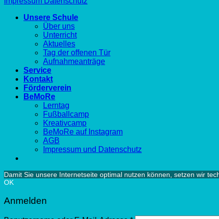
Impressum
Datenschutz
Unsere Schule
Über uns
Unterricht
Aktuelles
Tag der offenen Tür
Aufnahmeanträge
Service
Kontakt
Förderverein
BeMoRe
Lerntag
Fußballcamp
Kreativcamp
BeMoRe auf Instagram
AGB
Impressum und Datenschutz
Damit Sie unsere Internetseite optimal nutzen können, setzen wir te
OK
Anmelden