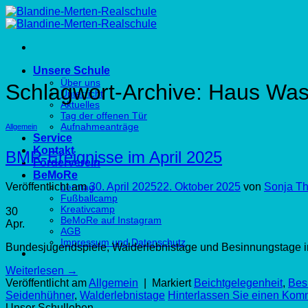
Zum
Inhalt
springen
Unsere Schule
Über uns
Schlagwort-Archive:
Haus Was
Unterricht
Aktuelles
Tag der offenen Tür
Aufnahmeanträge
Allgemein
Service
Kontakt
BMR-Ereignisse im April 2025
Förderverein
BeMoRe
Veröffentlicht am
30. April 2025
22. Oktober 2025
von
Sonja Th
Lerntag
Fußballcamp
Kreativcamp
30
BeMoRe auf Instagram
Apr.
AGB
Impressum und Datenschutz
Bundesjugendspiele, Walderlebnistage und Besinnungstage in 
Weiterlesen
→
Veröffentlicht am
Allgemein
|
Markiert
Beichtgelegenheit
,
Bes
Seidenhühner
,
Walderlebnistage
Hinterlassen Sie einen Kom
Unser Schulleben