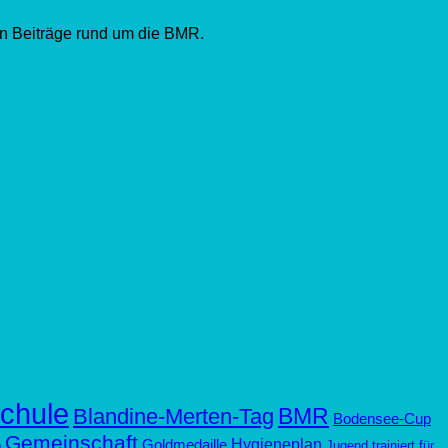
en Beiträge rund um die BMR.
chule
BMR
Blandine-Merten-Tag
Bodensee-Cup
Gemeinschaft
Hygieneplan
Goldmedaille
p
Jugend trainiert für