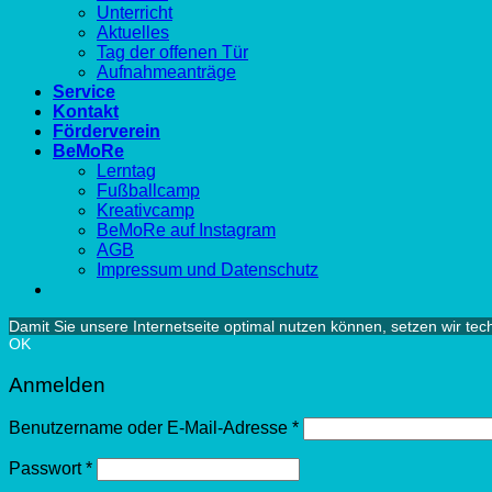
Unterricht
Aktuelles
Tag der offenen Tür
Aufnahmeanträge
Service
Kontakt
Förderverein
BeMoRe
Lerntag
Fußballcamp
Kreativcamp
BeMoRe auf Instagram
AGB
Impressum und Datenschutz
Damit Sie unsere Internetseite optimal nutzen können, setzen wir te
OK
Anmelden
Benutzername oder E-Mail-Adresse
*
Passwort
*