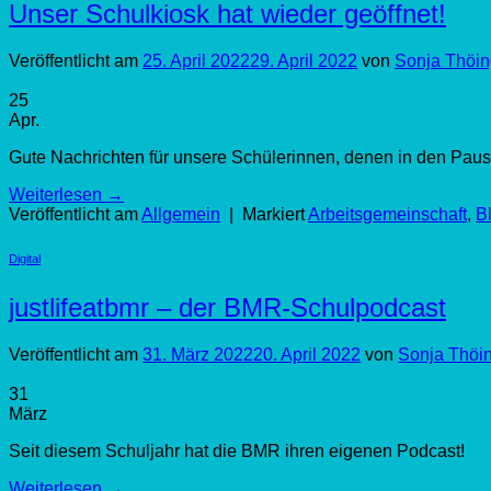
Unser Schulkiosk hat wieder geöffnet!
Veröffentlicht am
25. April 2022
29. April 2022
von
Sonja Thöin
25
Apr.
Gute Nachrichten für unsere Schülerinnen, denen in den Pau
Weiterlesen
→
Veröffentlicht am
Allgemein
|
Markiert
Arbeitsgemeinschaft
,
B
Digital
justlifeatbmr – der BMR-Schulpodcast
Veröffentlicht am
31. März 2022
20. April 2022
von
Sonja Thöi
31
März
Seit diesem Schuljahr hat die BMR ihren eigenen Podcast!
Weiterlesen
→