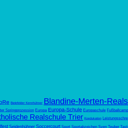
Blandine-Merten-Reals
oRe
Bielefelder Kennhühner
Europa-Schule
ter Springprozession
Europa
Europaschule
Fußballcam
holische Realschule Trier
Leistungsschre
Koedukation
fest
Soccercourt
Seidenhühner
Sport
Sportabzeichen
Sven Teuber
Tast