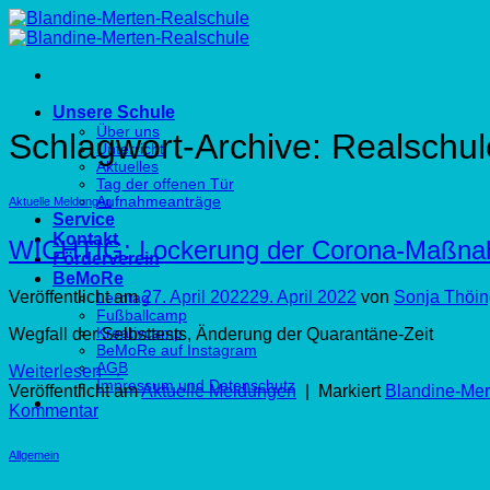
Zum
Inhalt
springen
Unsere Schule
Über uns
Schlagwort-Archive:
Realschul
Unterricht
Aktuelles
Tag der offenen Tür
Aufnahmeanträge
Aktuelle Meldungen
Service
Kontakt
WICHTIG: Lockerung der Corona-Maßn
Förderverein
BeMoRe
Veröffentlicht am
27. April 2022
29. April 2022
von
Sonja Thöin
Lerntag
Fußballcamp
Kreativcamp
Wegfall der Selbsttests, Änderung der Quarantäne-Zeit
BeMoRe auf Instagram
AGB
Weiterlesen
→
Impressum und Datenschutz
Veröffentlicht am
Aktuelle Meldungen
|
Markiert
Blandine-Mer
Kommentar
Allgemein