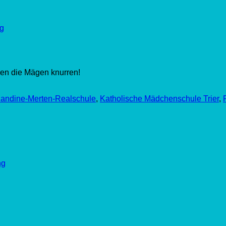
g
sen die Mägen knurren!
landine-Merten-Realschule
,
Katholische Mädchenschule Trier
,
ng