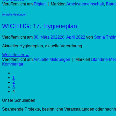
Veröffentlicht am
Digital
|
Markiert
Arbeitsgemeinschaft
,
Blan
Aktuelle Meldungen
WICHTIG: 17. Hygieneplan
Veröffentlicht am
30. März 2022
20. April 2022
von
Sonja Thöi
Aktueller Hygieneplan, aktuelle Verordnung
Weiterlesen
→
Veröffentlicht am
Aktuelle Meldungen
|
Markiert
Blandine-Mer
Kommentar
1
2
3
4
Unser Schulleben
Spannende Projekte, besinnliche Veranstaltungen oder nachha