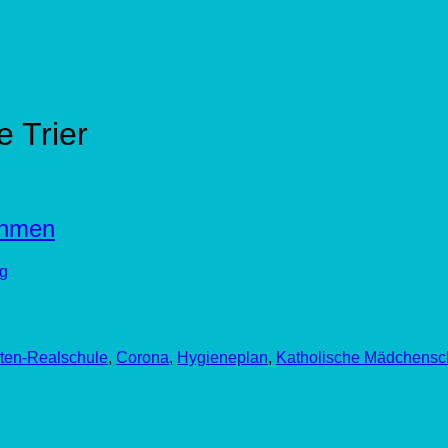
e Trier
ahmen
g
ten-Realschule
,
Corona
,
Hygieneplan
,
Katholische Mädchensch