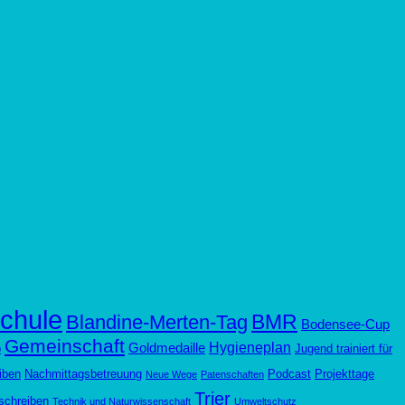
chule
BMR
Blandine-Merten-Tag
Bodensee-Cup
Gemeinschaft
Hygieneplan
Goldmedaille
p
Jugend trainiert für
iben
Nachmittagsbetreuung
Podcast
Projekttage
Neue Wege
Patenschaften
Trier
schreiben
Technik und Naturwissenschaft
Umweltschutz