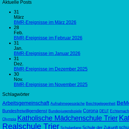
Aktuelle Posts
31
März
BMR-Ereignisse im März 2026
28
Feb.
BMR-Ereignisse im Februar 2026
31
Jan.
BMR-Ereignisse im Januar 2026
31
Dez.
BMR-Ereignisse im Dezember 2025
30
Nov.
BMR-Ereignisse im November 2025
Schlagwörter
BeM
Arbeitsgemeinschaft
Aufnahmegespräche
Beichtgelegenheit
Corona
Bundesfreiwilligendienst
Bundesjugendspiele
DELF
Echternach
Kat
Katholische Mädchenschule Trier
Olympia
Realschule Trier
schul
Schule der Zukunft
Schulanfang