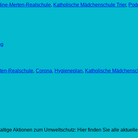
dine-Merten-Realschule
,
Katholische Mädchenschule Trier
,
Pod
ng
ten-Realschule
,
Corona
,
Hygieneplan
,
Katholische Mädchensch
ltige Aktionen zum Umweltschutz: Hier finden Sie alle aktuell